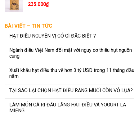
235.000
₫
BÀI VIẾT – TIN TỨC
HẠT ĐIỀU NGUYÊN VỊ CÓ GÌ ĐẶC BIỆT ?
Ngành điều Việt Nam đối mặt với nguy cơ thiếu hụt nguồn
cung
Xuất khẩu hạt điều thu về hơn 3 tỷ USD trong 11 tháng đầu
năm
TẠI SAO LẠI CHỌN HẠT ĐIỀU RANG MUỐI CÒN VỎ LỤA?
LÀM MÓN CÀ RI ĐẬU LĂNG HẠT ĐIỀU VÀ YOGURT LẠ
MIỆNG