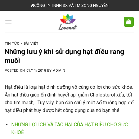
Skip
CÔNG TY TNHH SX VÀ TM SONG NGUYÊN
to
content
TIN TỨC - BÀI VIẾT
Những lưu ý khi sử dụng hạt điều rang
muối
POSTED ON
01/11/2018
BY
ADMIN
Hạt điều là loại hạt dinh dưỡng vô cùng có lợi cho sức khỏe.
Ăn hạt điều giúp ổn định huyết áp, giảm Cholesterol xấu, tốt
cho tim mạch,.. Tuy vậy, bạn cần chú ý một số trường hợp để
hạt điều phát huy được hết công dụng của nó bạn nhé.
NHỮNG LỢI ÍCH VÀ TÁC HẠI CỦA HẠT ĐIỀU CHO SỨC
KHOẺ