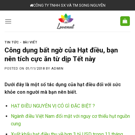
Skip
CÔNG TY TNHH SX VÀ TM SONG NGUYÊN
to
content
TIN TỨC - BÀI VIẾT
Công dụng bất ngờ của Hạt điều, bạn
nên tích cực ăn từ dịp Tết này
POSTED ON
01/11/2018
BY
ADMIN
Dưới đây là một số tác dụng của hạt điều đối với sức
khỏe con người mà bạn nên biết.
HẠT ĐIỀU NGUYÊN VỊ CÓ GÌ ĐẶC BIỆT ?
Ngành điều Việt Nam đối mặt với nguy cơ thiếu hụt nguồn
cung
Xuất khẩu hạt điều thu về hơn 3 tỷ USD trong 11 tháng