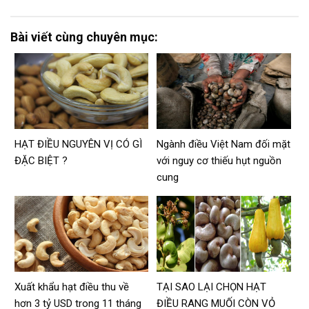
Bài viết cùng chuyên mục:
HẠT ĐIỀU NGUYÊN VỊ CÓ GÌ
Ngành điều Việt Nam đối mặt
ĐẶC BIỆT ?
với nguy cơ thiếu hụt nguồn
cung
Xuất khẩu hạt điều thu về
TẠI SAO LẠI CHỌN HẠT
hơn 3 tỷ USD trong 11 tháng
ĐIỀU RANG MUỐI CÒN VỎ