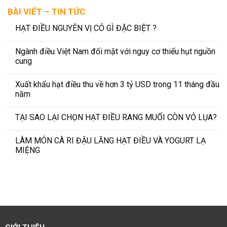
BÀI VIẾT – TIN TỨC
HẠT ĐIỀU NGUYÊN VỊ CÓ GÌ ĐẶC BIỆT ?
Ngành điều Việt Nam đối mặt với nguy cơ thiếu hụt nguồn
cung
Xuất khẩu hạt điều thu về hơn 3 tỷ USD trong 11 tháng đầu
năm
TẠI SAO LẠI CHỌN HẠT ĐIỀU RANG MUỐI CÒN VỎ LỤA?
LÀM MÓN CÀ RI ĐẬU LĂNG HẠT ĐIỀU VÀ YOGURT LẠ
MIỆNG