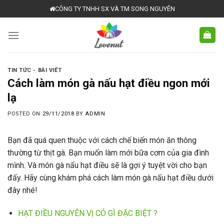
Skip
CÔNG TY TNHH SX VÀ TM SONG NGUYÊN
to
content
TIN TỨC - BÀI VIẾT
Cách làm món gà nấu hạt điều ngon mới
lạ
POSTED ON
29/11/2018
BY
ADMIN
Bạn đã quá quen thuộc với cách chế biến món ăn thông
thường từ thịt gà. Bạn muốn làm mới bữa cơm của gia đình
mình. Và món gà nấu hạt điều sẽ là gợi ý tuyệt vời cho bạn
đấy. Hãy cùng khám phá cách làm món gà nấu hạt điều dưới
đây nhé!
HẠT ĐIỀU NGUYÊN VỊ CÓ GÌ ĐẶC BIỆT ?