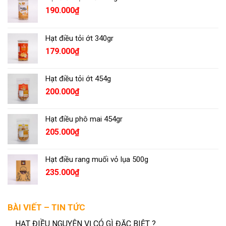
190.000
₫
Hạt điều tỏi ớt 340gr
179.000
₫
Hạt điều tỏi ớt 454g
200.000
₫
Hạt điều phô mai 454gr
205.000
₫
Hạt điều rang muối vỏ lụa 500g
235.000
₫
BÀI VIẾT – TIN TỨC
HẠT ĐIỀU NGUYÊN VỊ CÓ GÌ ĐẶC BIỆT ?