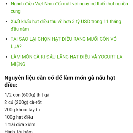
Ngành điều Việt Nam đối mặt với nguy cơ thiếu hụt nguồn
cung
Xuất khẩu hạt điều thu về hơn 3 tỷ USD trong 11 tháng
đầu năm
TẠI SAO LẠI CHỌN HẠT ĐIỀU RANG MUỐI CÒN VỎ
LỤA?
LÀM MÓN CÀ RI ĐẬU LĂNG HẠT ĐIỀU VÀ YOGURT LẠ
MIỆNG
Nguyên liệu cần có để làm món gà nấu hạt
điều:
1/2 con (600g) thịt gà
2 củ (200g) cà-rốt
200g khoai tây bi
100g hạt điều
1 trái dừa xiêm
Hành, tỏi băm