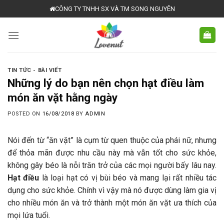
Skip
CÔNG TY TNHH SX VÀ TM SONG NGUYÊN
to
content
TIN TỨC - BÀI VIẾT
Những lý do bạn nên chọn hạt điều làm
món ăn vặt hằng ngày
POSTED ON
16/08/2018
BY
ADMIN
Nói đến từ “ăn vặt” là cụm từ quen thuộc của phái nữ, nhưng
để thỏa mãn được nhu cầu này mà vẫn tốt cho sức khỏe,
không gây béo là nỗi trăn trở của các mọi người bấy lâu nay.
Hạt điều
là loại hạt có vị bùi béo và mang lại rất nhiều tác
dụng cho sức khỏe. Chính vì vậy mà nó được dùng làm gia vị
cho nhiều món ăn và trở thành một món ăn vặt ưa thích của
mọi lứa tuổi.