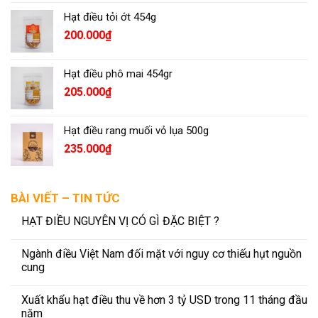
Hạt điều tỏi ớt 454g
200.000
₫
Hạt điều phô mai 454gr
205.000
₫
Hạt điều rang muối vỏ lụa 500g
235.000
₫
BÀI VIẾT – TIN TỨC
HẠT ĐIỀU NGUYÊN VỊ CÓ GÌ ĐẶC BIỆT ?
Ngành điều Việt Nam đối mặt với nguy cơ thiếu hụt nguồn
cung
Xuất khẩu hạt điều thu về hơn 3 tỷ USD trong 11 tháng đầu
năm