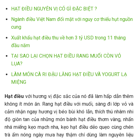
HẠT ĐIỀU NGUYÊN VỊ CÓ GÌ ĐẶC BIỆT ?
Ngành điều Việt Nam đối mặt với nguy cơ thiếu hụt nguồn
cung
Xuất khẩu hạt điều thu về hơn 3 tỷ USD trong 11 tháng
đầu năm
TẠI SAO LẠI CHỌN HẠT ĐIỀU RANG MUỐI CÒN VỎ
LỤA?
LÀM MÓN CÀ RI ĐẬU LĂNG HẠT ĐIỀU VÀ YOGURT LẠ
MIỆNG
Hạt điều
với hương vị đặc sắc của nó đã làm hấp dẫn thêm
không ít món ăn. Rang hạt điều với muối, sàng đi lớp vỏ và
cảm nhận ngay hương vị béo bùi khó lẫn, thích thú nhâm nhi
độ giòn tan của những món bánh hạt điều thơm vàng, nhấn
nhá miếng kẹo mạch nha, kẹo hạt điều dẻo quẹo cùng chén
trà ấm nóng ngày mưa hay thậm chí dùng làm nguyên liệu