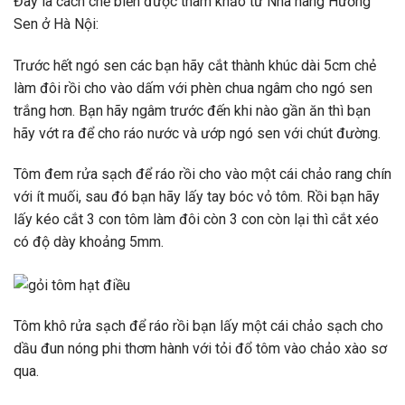
Đây là cách chế biến được tham khảo từ Nhà hàng Hương
Sen ở Hà Nội:
Trước hết ngó sen các bạn hãy cắt thành khúc dài 5cm chẻ
làm đôi rồi cho vào dấm với phèn chua ngâm cho ngó sen
trắng hơn. Bạn hãy ngâm trước đến khi nào gần ăn thì bạn
hãy vớt ra để cho ráo nước và ướp ngó sen với chút đường.
Tôm đem rửa sạch để ráo rồi cho vào một cái chảo rang chín
với ít muối, sau đó bạn hãy lấy tay bóc vỏ tôm. Rồi bạn hãy
lấy kéo cắt 3 con tôm làm đôi còn 3 con còn lại thì cắt xéo
có độ dày khoảng 5mm.
Tôm khô rửa sạch để ráo rồi bạn lấy một cái chảo sạch cho
dầu đun nóng phi thơm hành với tỏi đổ tôm vào chảo xào sơ
qua.