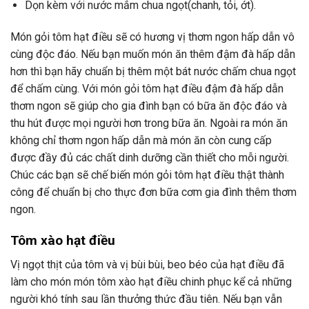
Dọn kèm với nước mắm chua ngọt(chanh, tỏi, ớt).
Món gỏi tôm hạt điều sẽ có hương vị thơm ngon hấp dẫn vô
cùng độc đáo. Nếu bạn muốn món ăn thêm đậm đà hấp dẫn
hơn thì bạn hãy chuẩn bị thêm một bát nước chấm chua ngọt
để chấm cùng. Với món gỏi tôm hạt điều đậm đà hấp dẫn
thơm ngon sẽ giúp cho gia đình bạn có bữa ăn độc đáo và
thu hút được mọi người hơn trong bữa ăn. Ngoài ra món ăn
không chỉ thơm ngon hấp dẫn mà món ăn còn cung cấp
được đầy đủ các chất dinh dưỡng cần thiết cho mỗi người.
Chúc các bạn sẽ chế biến món gỏi tôm hạt điều thật thành
công để chuẩn bị cho thực đơn bữa cơm gia đình thêm thơm
ngon.
Tôm xào hạt điều
Vị ngọt thịt của tôm và vị bùi bùi, beo béo của hạt điều đã
làm cho món món tôm xào hạt điều chinh phục kể cả những
người khó tính sau lần thưởng thức đầu tiên. Nếu bạn vẫn