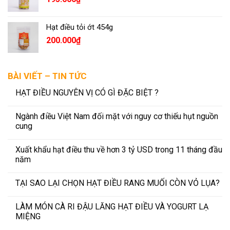
Hạt điều tỏi ớt 454g
200.000
₫
BÀI VIẾT – TIN TỨC
HẠT ĐIỀU NGUYÊN VỊ CÓ GÌ ĐẶC BIỆT ?
Ngành điều Việt Nam đối mặt với nguy cơ thiếu hụt nguồn
cung
Xuất khẩu hạt điều thu về hơn 3 tỷ USD trong 11 tháng đầu
năm
TẠI SAO LẠI CHỌN HẠT ĐIỀU RANG MUỐI CÒN VỎ LỤA?
LÀM MÓN CÀ RI ĐẬU LĂNG HẠT ĐIỀU VÀ YOGURT LẠ
MIỆNG