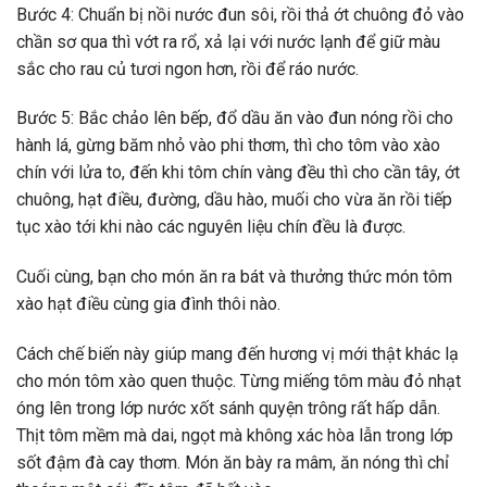
Bước 4: Chuẩn bị nồi nước đun sôi, rồi thả ớt chuông đỏ vào
chần sơ qua thì vớt ra rổ, xả lại với nước lạnh để giữ màu
sắc cho rau củ tươi ngon hơn, rồi để ráo nước.
Bước 5: Bắc chảo lên bếp, đổ dầu ăn vào đun nóng rồi cho
hành lá, gừng băm nhỏ vào phi thơm, thì cho tôm vào xào
chín với lửa to, đến khi tôm chín vàng đều thì cho cần tây, ớt
chuông, hạt điều, đường, dầu hào, muối cho vừa ăn rồi tiếp
tục xào tới khi nào các nguyên liệu chín đều là được.
Cuối cùng, bạn cho món ăn ra bát và thưởng thức món tôm
xào hạt điều cùng gia đình thôi nào.
Cách chế biến này giúp mang đến hương vị mới thật khác lạ
cho món tôm xào quen thuộc. Từng miếng tôm màu đỏ nhạt
óng lên trong lớp nước xốt sánh quyện trông rất hấp dẫn.
Thịt tôm mềm mà dai, ngọt mà không xác hòa lẫn trong lớp
sốt đậm đà cay thơm. Món ăn bày ra mâm, ăn nóng thì chỉ