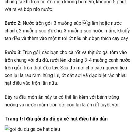
chúng ta khi trộn có độ giòn không bị mềm, khoảng 5 phút
vớt ra và bóp ráo nước.
Bước 2:
Nước trộn gỏi: 3 muỗng súp giấm hoặc nước
chanh, 2 muỗng súp đường, 3 muỗng súp nước mắm, khuấy
tan đều và thêm vào một ít tỏi ớt nếu như bạn thích cay cay.
Bước 3:
Trộn gỏi: các bạn cho cà rốt và thịt ức gà, tôm vào
trộn chung với đu đủ, rưới lên khoảng 3-4 muỗng canh nước
trộn gỏi. Trộn thật đều tay. Sau đó mới cho các nguyên liệu
còn lại là rau răm, húng lủi, ớt cắt sợi và đặc biệt rắc nhiều
hạt điều vào trộn lần nữa.
Bày ra đĩa, món ăn này ta có thể ăn kèm với bánh tráng
nướng và nước mắm trộn gỏi còn lại là ăn rất tuyệt vời.
Trang trí đĩa gỏi đu đủ gà xé hạt điều hấp dẫn