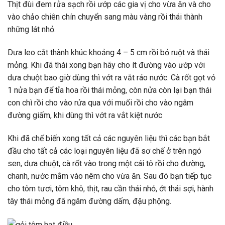
Thịt đùi đem rửa sạch rồi ướp các gia vị cho vừa ăn và cho
vào chảo chiên chín chuyển sang màu vàng rồi thái thành
những lát nhỏ.
Dưa leo cắt thành khúc khoảng 4 – 5 cm rồi bỏ ruột và thái
mỏng. Khi đã thái xong bạn hãy cho ít đường vào ướp với
dưa chuột bao giờ dùng thì vớt ra vắt ráo nước. Cà rốt gọt vỏ
1 nửa bạn để tỉa hoa rồi thái mỏng, còn nửa còn lại bạn thái
con chì rồi cho vào rửa qua với muối rồi cho vào ngâm
đường giấm, khi dùng thì vớt ra vắt kiệt nước
Khi đã chế biến xong tất cả các nguyên liệu thì các bạn bắt
đầu cho tất cả các loại nguyên liệu đã sơ chế ở trên ngó
sen, dưa chuột, cà rốt vào trong một cái tô rồi cho đường,
chanh, nước mắm vào nêm cho vừa ăn. Sau đó bạn tiếp tục
cho tôm tươi, tôm khô, thịt, rau cần thái nhỏ, ớt thái sợi, hành
tây thái mỏng đã ngâm đường dấm, đậu phộng.