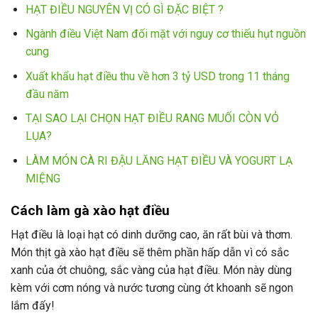
HẠT ĐIỀU NGUYÊN VỊ CÓ GÌ ĐẶC BIỆT ?
Ngành điều Việt Nam đối mặt với nguy cơ thiếu hụt nguồn
cung
Xuất khẩu hạt điều thu về hơn 3 tỷ USD trong 11 tháng
đầu năm
TẠI SAO LẠI CHỌN HẠT ĐIỀU RANG MUỐI CÒN VỎ
LỤA?
LÀM MÓN CÀ RI ĐẬU LĂNG HẠT ĐIỀU VÀ YOGURT LẠ
MIỆNG
Cách làm gà xào hạt điều
Hạt điều là loại hạt có dinh dưỡng cao, ăn rất bùi và thơm.
Món thịt gà xào hạt điều sẽ thêm phần hấp dẫn vì có sắc
xanh của ớt chuông, sắc vàng của hạt điều. Món này dùng
kèm với cơm nóng và nước tương cùng ớt khoanh sẽ ngon
lắm đấy!