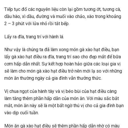
Tiếp tục đổ các nguyên liệu còn lại gồm tương ớt, tương cà,
dầu hào, xì dầu, đường và muối vào chảo, xào trong khoảng
2 – 3 phút với lửa nhỏ rồi tắt bếp.
Lấy ra đĩa, trang trí với hành lá.
Như vậy là chúng ta đã làm xong món gà xào hạt điều, bạn
lấy gà xào hạt điều ra đĩa, trang trí sao cho đẹp mắt để bữa
cơm hấp dẫn nhất. Sự kết hợp hoàn hảo giữa các loại gia vị
sẽ làm cho món gà xào hạt điều trở nên mới lạ so với những
món ăn thường ngày cả gia đình vẫn thưởng thức.
Vị chua ngọt của hành tây và vị béo bùi của hạt điều càng
làm tăng thêm phần hấp dẫn của món ăn. Với màu sắc bắt
mắt, món ăn này sẽ là một bất ngờ thú vị cho cả gia đình bạn
vào dịp cuối tuần.
Món ăn gà xào hạt điều sẽ thêm phần hấp dẫn nhờ có màu