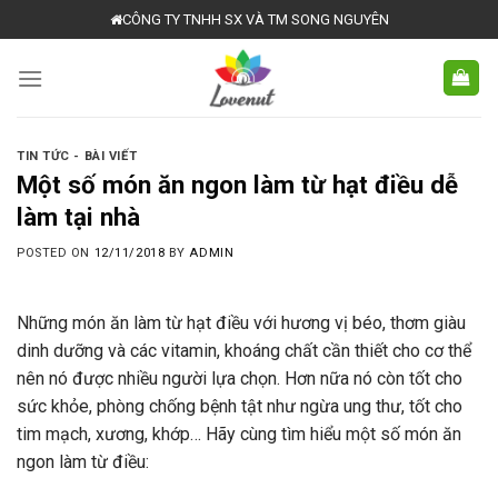
Skip
CÔNG TY TNHH SX VÀ TM SONG NGUYÊN
to
content
TIN TỨC - BÀI VIẾT
Một số món ăn ngon làm từ hạt điều dễ
làm tại nhà
POSTED ON
12/11/2018
BY
ADMIN
Những món ăn làm từ hạt điều với hương vị béo, thơm giàu
dinh dưỡng và các vitamin, khoáng chất cần thiết cho cơ thể
nên nó được nhiều người lựa chọn. Hơn nữa nó còn tốt cho
sức khỏe, phòng chống bệnh tật như ngừa ung thư, tốt cho
tim mạch, xương, khớp… Hãy cùng tìm hiểu một số món ăn
ngon làm từ điều: