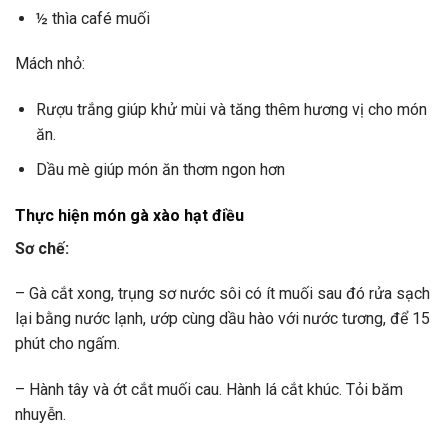
½ thìa café muối
Mách nhỏ:
Rượu trắng giúp khử mùi và tăng thêm hương vị cho món
ăn.
Dầu mè giúp món ăn thơm ngon hơn
Thực hiện món gà xào hạt điều
Sơ chế:
– Gà cắt xong, trụng sơ nước sôi có ít muối sau đó rửa sạch
lại bằng nước lạnh, ướp cùng dầu hào với nước tương, để 15
phút cho ngấm.
– Hành tây và ớt cắt muối cau. Hành lá cắt khúc. Tỏi băm
nhuyễn.