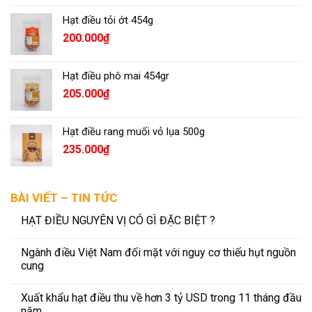
Hạt điều tỏi ớt 454g
200.000
₫
Hạt điều phô mai 454gr
205.000
₫
Hạt điều rang muối vỏ lụa 500g
235.000
₫
BÀI VIẾT – TIN TỨC
HẠT ĐIỀU NGUYÊN VỊ CÓ GÌ ĐẶC BIỆT ?
Ngành điều Việt Nam đối mặt với nguy cơ thiếu hụt nguồn
cung
Xuất khẩu hạt điều thu về hơn 3 tỷ USD trong 11 tháng đầu
năm