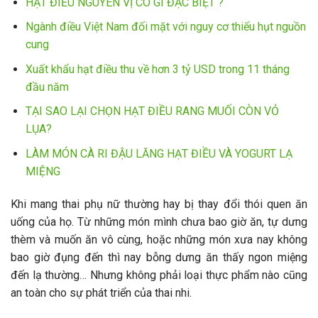
HẠT ĐIỀU NGUYÊN VỊ CÓ GÌ ĐẶC BIỆT ?
Ngành điều Việt Nam đối mặt với nguy cơ thiếu hụt nguồn
cung
Xuất khẩu hạt điều thu về hơn 3 tỷ USD trong 11 tháng
đầu năm
TẠI SAO LẠI CHỌN HẠT ĐIỀU RANG MUỐI CÒN VỎ
LỤA?
LÀM MÓN CÀ RI ĐẬU LĂNG HẠT ĐIỀU VÀ YOGURT LẠ
MIỆNG
Khi mang thai phụ nữ thường hay bị thay đổi thói quen ăn
uống của họ. Từ những món mình chưa bao giờ ăn, tự dưng
thèm và muốn ăn vô cùng, hoặc những món xưa nay không
bao giờ đụng đến thì nay bỗng dưng ăn thấy ngon miệng
đến lạ thường… Nhưng không phải loại thực phẩm nào cũng
an toàn cho sự phát triển của thai nhi.