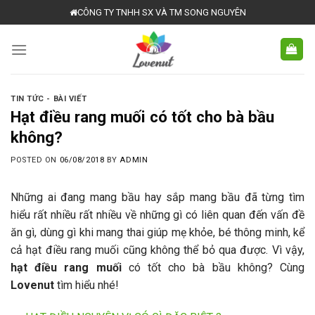
Skip
CÔNG TY TNHH SX VÀ TM SONG NGUYÊN
to
content
TIN TỨC - BÀI VIẾT
Hạt điều rang muối có tốt cho bà bầu
không?
POSTED ON
06/08/2018
BY
ADMIN
Những ai đang mang bầu hay sắp mang bầu đã từng tìm
hiểu rất nhiều rất nhiều về những gì có liên quan đến vấn đề
ăn gì, dùng gì khi mang thai giúp mẹ khỏe, bé thông minh, kể
cả hạt điều rang muối cũng không thể bỏ qua được. Vì vậy,
hạt điều rang muối
có tốt cho bà bầu không? Cùng
Lovenut
tìm hiểu nhé!