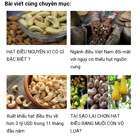
Bài viết cùng chuyên mục:
HẠT ĐIỀU NGUYÊN VỊ CÓ GÌ
Ngành điều Việt Nam đối mặt
ĐẶC BIỆT ?
với nguy cơ thiếu hụt nguồn
cung
Xuất khẩu hạt điều thu về
TẠI SAO LẠI CHỌN HẠT
hơn 3 tỷ USD trong 11 tháng
ĐIỀU RANG MUỐI CÒN VỎ
đầu năm
LỤA?