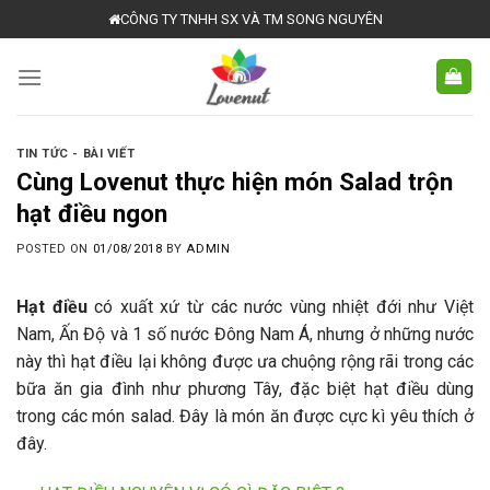
Skip
CÔNG TY TNHH SX VÀ TM SONG NGUYÊN
to
content
TIN TỨC - BÀI VIẾT
Cùng Lovenut thực hiện món Salad trộn
hạt điều ngon
POSTED ON
01/08/2018
BY
ADMIN
Hạt điều
có xuất xứ từ các nước vùng nhiệt đới như Việt
Nam, Ấn Độ và 1 số nước Đông Nam Á, nhưng ở những nước
này thì hạt điều lại không được ưa chuộng rộng rãi trong các
bữa ăn gia đình như phương Tây, đặc biệt hạt điều dùng
trong các món salad. Đây là món ăn được cực kì yêu thích ở
đây.