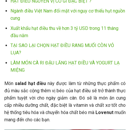
HẠT ĐIỀU NGUYÊN VỊ CÓ GÌ ĐẶC BIỆT ?
Ngành điều Việt Nam đối mặt với nguy cơ thiếu hụt nguồn
cung
Xuất khẩu hạt điều thu về hơn 3 tỷ USD trong 11 tháng
đầu năm
TẠI SAO LẠI CHỌN HẠT ĐIỀU RANG MUỐI CÒN VỎ
LỤA?
LÀM MÓN CÀ RI ĐẬU LĂNG HẠT ĐIỀU VÀ YOGURT LẠ
MIỆNG
Món
salad hạt điều
này được làm từ những thực phẩm có
đủ màu sắc cộng thêm vị béo của hạt điều sẽ trở thành thực
phẩm tuyệt vời cho ngày giảm cân. Đó sẽ là món ăn cung
cấp nhiều dưỡng chất, đặc biệt là vitamin và chất xơ tốt cho
hệ thống tiêu hóa và chuyển hóa chất béo mà
Lovenut
muốn
mang đến cho các bạn.