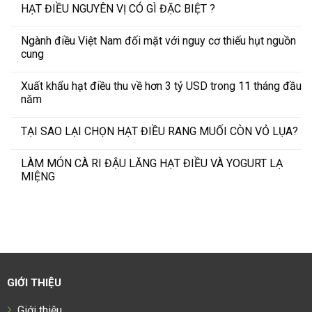
HẠT ĐIỀU NGUYÊN VỊ CÓ GÌ ĐẶC BIỆT ?
Ngành điều Việt Nam đối mặt với nguy cơ thiếu hụt nguồn
cung
Xuất khẩu hạt điều thu về hơn 3 tỷ USD trong 11 tháng đầu
năm
TẠI SAO LẠI CHỌN HẠT ĐIỀU RANG MUỐI CÒN VỎ LỤA?
LÀM MÓN CÀ RI ĐẬU LĂNG HẠT ĐIỀU VÀ YOGURT LẠ
MIỆNG
GIỚI THIỆU
Giới thiệu