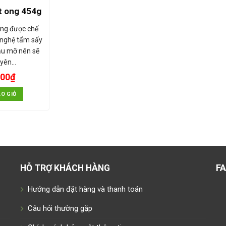
t ong 454g
ong được chế
 nghệ tẩm sấy
ầu mỡ nên sẽ
uyên…
000
₫
O GIỎ
F
HỖ TRỢ KHÁCH HÀNG
Hướng dẫn đặt hàng và thanh toán
Câu hỏi thường gặp