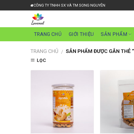
Skip
CÔNG TY TNHH SX VÀ TM SONG NGUYÊN
to
content
TRANG CHỦ
GIỚI THIỆU
SẢN PHẨM
TRANG CHỦ
SẢN PHẨM ĐƯỢC GẮN THẺ “
/
LỌC