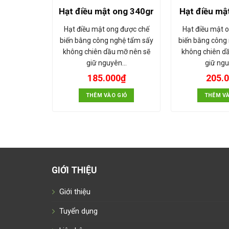
Hạt điều mật ong 340gr
Hạt điều mậ
Hạt điều mật ong được chế
Hạt điều mật 
biến bằng công nghệ tẩm sấy
biến bằng công
không chiên dầu mỡ nên sẽ
không chiên d
giữ nguyên…
giữ ng
185.000
₫
205.
THÊM VÀO GIỎ
THÊM VÀ
GIỚI THIỆU
Giới thiệu
Tuyển dụng