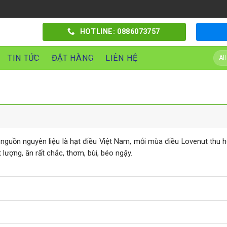
HOTLINE: 0886073757
TIN TỨC
ĐẶT HÀNG
LIÊN HỆ
g nguồn nguyên liệu là hạt điều Việt Nam, mỗi mùa điều Lovenut thu 
 lượng, ăn rất chắc, thơm, bùi, béo ngậy.