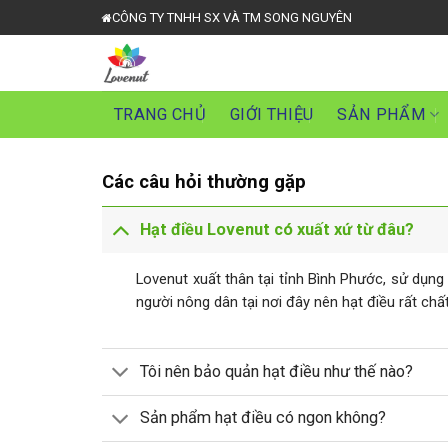
Skip
CÔNG TY TNHH SX VÀ TM SONG NGUYÊN
to
content
TRANG CHỦ
GIỚI THIỆU
SẢN PHẨM
Các câu hỏi thường gặp
Hạt điều Lovenut có xuất xứ từ đâu?
Lovenut xuất thân tại tỉnh Bình Phước, sử dụn
người nông dân tại nơi đây nên hạt điều rất chất
Tôi nên bảo quản hạt điều như thế nào?
Sản phẩm hạt điều có ngon không?